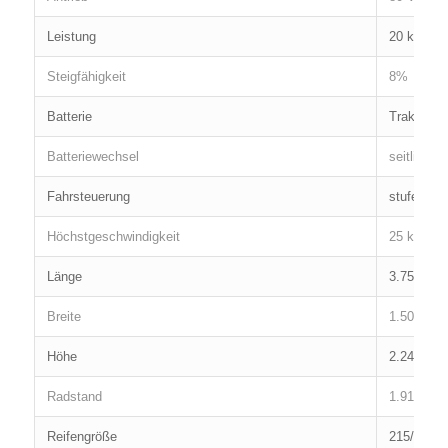
Leistung
20 kw, 80
Steigfähigkeit
8%
Batterie
Traktions
Batteriewechsel
seitlich a
Fahrsteuerung
stufenlos 
Höchstgeschwindigkeit
25 km/h b
Länge
3.756 mm
Breite
1.500 mm
Höhe
2.248 mm
Radstand
1.915 mm
Reifengröße
215/70 R