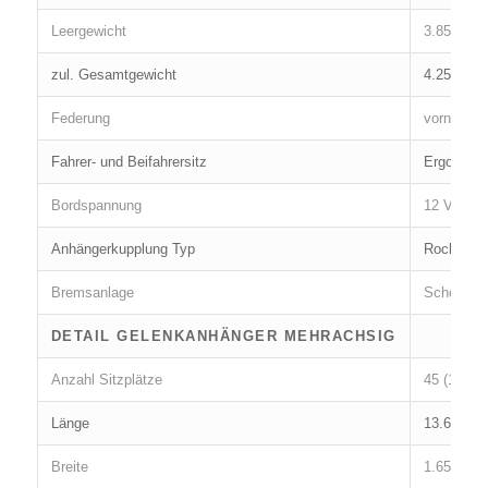
Leergewicht
3.850 kg
zul. Gesamtgewicht
4.250 kg
Federung
vorne Ein
Fahrer- und Beifahrersitz
Ergo Sitz 
Bordspannung
12 Volt (
Anhängerkupplung Typ
Rockinger
Bremsanlage
Scheibenb
DETAIL GELENKANHÄNGER MEHRACHSIG
Anzahl Sitzplätze
45 (15 pr
Länge
13.630 m
Breite
1.650 mm