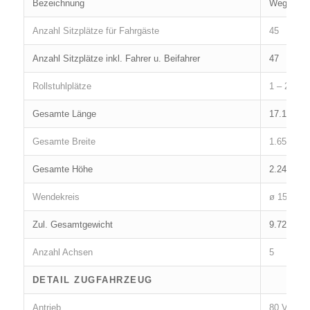
Bezeichnung
Wegebah
Anzahl Sitzplätze für Fahrgäste
45
Anzahl Sitzplätze inkl. Fahrer u. Beifahrer
47
Rollstuhlplätze
1 – 2, je
Gesamte Länge
17.100 m
Gesamte Breite
1.650 mm
Gesamte Höhe
2.248 mm
Wendekreis
ø 15 m a
Zul. Gesamtgewicht
9.725 kg
Anzahl Achsen
5
DETAIL ZUGFAHRZEUG
Antrieb
80 Volt D