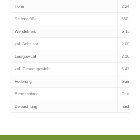
Höhe
2.248 mm
Reifengröße
650-16
Wendekreis
ø 15 m a
zul. Achslast
2.000 kg
Leergewicht
2.100 kg
zul. Gesamtgewicht
5.475 kg
Federung
Gummifede
Bremsanlage
Druckluft
Beleuchtung
nach StV